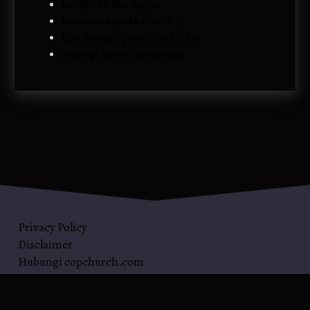
insight filsafat logika
wawasan sejarah distillery
tips dampak perubahan iklim
strategi siswa berprestasi
Privacy Policy
Disclaimer
Hubungi copchurch.com
Sitemap
Tentang copchurch.com