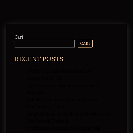
Cari
CARI
RECENT POSTS
5 Waktu Terbaik Melakukan Doa
Penyembuhan Diri
How to Master Hearts Card Game for
Beginners
Refleksi Iman Harian dalam Alkitab:
Menemukan Damai
Langkah Iman untuk Menemukan Kembali
Diri Setelah Terjatuh
Membangun Komunitas Rohani yang