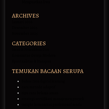
Menguatkan Jiwa
ARCHIVES
Januari 2026
Desember 2025
November 2025
CATEGORIES
Iman & Pemulihan Diri
Komunitas Gereja Modern
Spiritualitas & Harapan
TEMUKAN BACAAN SERUPA
bahas tren digital learning
cara metode adaptif
tips cara belanja aman
strategi sertifikasi manajemen proyek
insight komunitas profesional muda