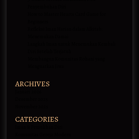
Penyembuhan Diri
How to Master Hearts Card Game for
Beginners
Refleksi Iman Harian dalam Alkitab:
Menemukan Damai
Langkah Iman untuk Menemukan Kembali
Diri Setelah Terjatuh
Membangun Komunitas Rohani yang
Menguatkan Jiwa
ARCHIVES
Januari 2026
Desember 2025
November 2025
CATEGORIES
Iman & Pemulihan Diri
Komunitas Gereja Modern