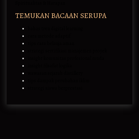
Spiritualitas & Harapan
TEMUKAN BACAAN SERUPA
bahas tren digital learning
cara metode adaptif
tips cara belanja aman
strategi sertifikasi manajemen proyek
insight komunitas profesional muda
insight filsafat logika
wawasan sejarah distillery
tips dampak perubahan iklim
strategi siswa berprestasi